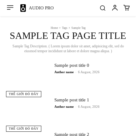
AUDIO PRO
Home
Tags
Sample Tag
SAMPLE TAG PAGE TITLE
Sample Tag Description. ( Lorem ipsum dolor sit amet, adipisicing elit, sed do
eiusmod tempor incididunt ut labore et dolore magna aliqua. )
Sample post title 0
Author name
-
6 August, 2026
THẾ GIỚI ĐÓ ĐÂY
Sample post title 1
Author name
-
6 August, 2026
THẾ GIỚI ĐÓ ĐÂY
Sample post title 2