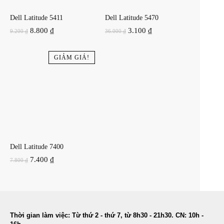
Dell Latitude 5411
Dell Latitude 5470
Giá
Giá
Giá
Giá
8.800
₫
3.100
₫
9.200
₫
36.000
₫
gốc
hiện
gốc
hiện
là:
tại
là:
tại
GIẢM GIÁ!
9.200 ₫.
là:
36.000 ₫.
là:
8.800 ₫.
3.100 ₫.
Dell Latitude 7400
Giá
Giá
7.400
₫
7.800
₫
gốc
hiện
là:
tại
7.800 ₫.
là:
7.400 ₫.
Thời gian làm việc: Từ thứ 2 - thứ 7, từ 8h30 - 21h30. CN: 10h -