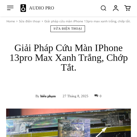
AUDIO PRO
Home
Sửa điện thoại
Giải pháp cứu màn iPhone 13pro max xanh trắng, chớp tắt.
SỬA ĐIỆN THOẠI
Giải Pháp Cứu Màn IPhone
13pro Max Xanh Trắng, Chớp
Tắt.
Facebook
X
Pinterest
WhatsApp
By
hiếu phạm
27 Tháng 8, 2025
0