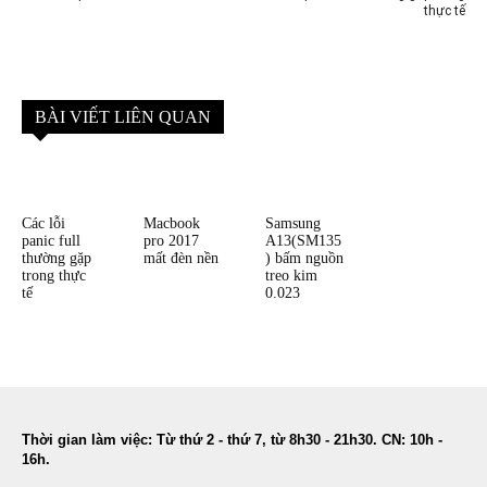
thực tế
BÀI VIẾT LIÊN QUAN
Các lỗi
Macbook
Samsung
panic full
pro 2017
A13(SM135
thường gặp
mất đèn nền
) bấm nguồn
trong thực
treo kim
tế
0.023
Thời gian làm việc: Từ thứ 2 - thứ 7, từ 8h30 - 21h30. CN: 10h -
16h.