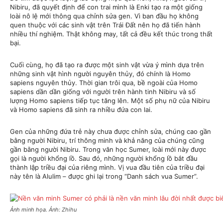
Nibiru, đã quyết định để con trai mình là Enki tạo ra một giống
loài nô lệ mới thông qua chỉnh sửa gen. Vì ban đầu họ không
quen thuộc với các sinh vật trên Trái Đất nên họ đã tiến hành
nhiều thí nghiệm. Thật không may, tất cả đều kết thúc trong thất
bại.
Cuối cùng, họ đã tạo ra được một sinh vật vừa ý mình dựa trên
những sinh vật hình người nguyên thủy, đó chính là Homo
sapiens nguyên thủy. Thời gian trôi qua, bề ngoài của Homo
sapiens dần dần giống với người trên hành tinh Nibiru và số
lượng Homo sapiens tiếp tục tăng lên. Một số phụ nữ của Nibiru
và Homo sapiens đã sinh ra nhiều đứa con lai.
Gen của những đứa trẻ này chưa được chỉnh sửa, chúng cao gần
bằng người Nibiru, trí thông minh và khả năng của chúng cũng
gần bằng người Nibiru. Trong văn học Sumer, loài mới này được
gọi là người khổng lồ. Sau đó, những người khổng lồ bắt đầu
thành lập triều đại của riêng mình. Vị vua đầu tiên của triều đại
này tên là Alulim – được ghi lại trong “Danh sách vua Sumer”.
Ảnh minh họa. Ảnh: Zhihu