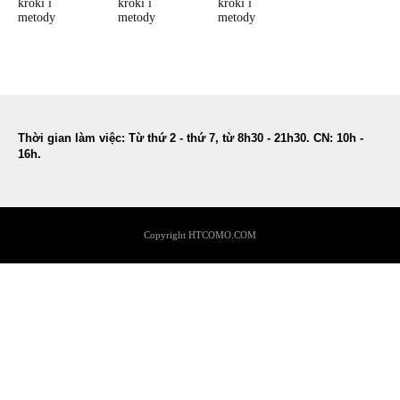
kroki i
kroki i
kroki i
metody
metody
metody
Thời gian làm việc: Từ thứ 2 - thứ 7, từ 8h30 - 21h30. CN: 10h -
16h.
Copyright HTCOMO.COM