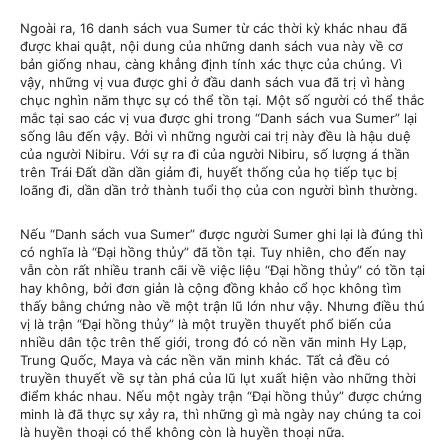
Ngoài ra, 16 danh sách vua Sumer từ các thời kỳ khác nhau đã
được khai quật, nội dung của những danh sách vua này về cơ
bản giống nhau, càng khẳng định tính xác thực của chúng. Vì
vậy, những vị vua được ghi ở đầu danh sách vua đã trị vì hàng
chục nghìn năm thực sự có thể tồn tại. Một số người có thể thắc
mắc tại sao các vị vua được ghi trong “Danh sách vua Sumer” lại
sống lâu đến vậy. Bởi vì những người cai trị này đều là hậu duệ
của người Nibiru. Với sự ra đi của người Nibiru, số lượng á thần
trên Trái Đất dần dần giảm đi, huyết thống của họ tiếp tục bị
loãng đi, dần dần trở thành tuổi thọ của con người bình thường.
Nếu “Danh sách vua Sumer” được người Sumer ghi lại là đúng thì
có nghĩa là “Đại hồng thủy” đã tồn tại. Tuy nhiên, cho đến nay
vẫn còn rất nhiều tranh cãi về việc liệu “Đại hồng thủy” có tồn tại
hay không, bởi đơn giản là cộng đồng khảo cổ học không tìm
thấy bằng chứng nào về một trận lũ lớn như vậy. Nhưng điều thú
vị là trận “Đại hồng thủy” là một truyền thuyết phổ biến của
nhiều dân tộc trên thế giới, trong đó có nền văn minh Hy Lạp,
Trung Quốc, Maya và các nền văn minh khác. Tất cả đều có
truyền thuyết về sự tàn phá của lũ lụt xuất hiện vào những thời
điểm khác nhau. Nếu một ngày trận “Đại hồng thủy” được chứng
minh là đã thực sự xảy ra, thì những gì mà ngày nay chúng ta coi
là huyền thoại có thể không còn là huyền thoại nữa.