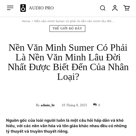
AUDIO PRO
Home
Nền văn minh Sumer có phải là nền văn minh lâu đời...
THẾ GIỚI ĐÓ ĐÂY
Nền Văn Minh Sumer Có Phải
Là Nền Văn Minh Lâu Đời
Nhất Được Biết Đến Của Nhân
Loại?
Facebook
X
Pinterest
WhatsApp
By
admin_ht
10 Tháng 8, 2025
0
Nguồn gốc của loài người luôn là một câu hỏi hấp dẫn và khó
hiểu, với các nền văn hóa và tôn giáo khác nhau đều có những
lý thuyết và truyền thuyết riêng.