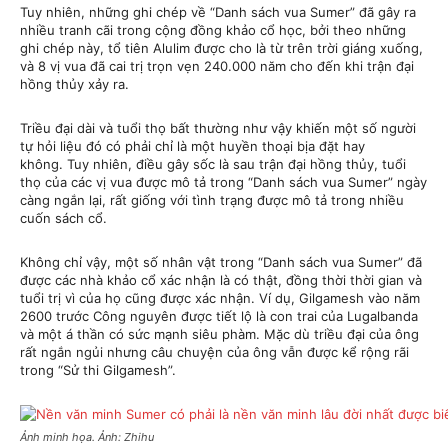
Tuy nhiên, những ghi chép về “Danh sách vua Sumer” đã gây ra
nhiều tranh cãi trong cộng đồng khảo cổ học, bởi theo những
ghi chép này, tổ tiên Alulim được cho là từ trên trời giáng xuống,
và 8 vị vua đã cai trị trọn vẹn 240.000 năm cho đến khi trận đại
hồng thủy xảy ra.
Triều đại dài và tuổi thọ bất thường như vậy khiến một số người
tự hỏi liệu đó có phải chỉ là một huyền thoại bịa đặt hay
không. Tuy nhiên, điều gây sốc là sau trận đại hồng thủy, tuổi
thọ của các vị vua được mô tả trong “Danh sách vua Sumer” ngày
càng ngắn lại, rất giống với tình trạng được mô tả trong nhiều
cuốn sách cổ.
Không chỉ vậy, một số nhân vật trong “Danh sách vua Sumer” đã
được các nhà khảo cổ xác nhận là có thật, đồng thời thời gian và
tuổi trị vì của họ cũng được xác nhận. Ví dụ, Gilgamesh vào năm
2600 trước Công nguyên được tiết lộ là con trai của Lugalbanda
và một á thần có sức mạnh siêu phàm. Mặc dù triều đại của ông
rất ngắn ngủi nhưng câu chuyện của ông vẫn được kể rộng rãi
trong “Sử thi Gilgamesh”.
Ảnh minh họa. Ảnh: Zhihu