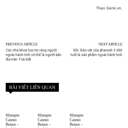
Theo Genk.vn.
PREVIOUS ARTICLE
NEXT ARTICLE
Các nhà khoa học tin rằng người
Sốc: Bảo vật của pharaoh 3.300
ngoài hành tinh có thể là người bản
tuổi là sản phẩm ngoài hành tinh
địa trên Trái Đất
BÀI VIẾT LIÊN QUAN
Hitnspin
Hitnspin
Hitnspin
Casino
Casino
Casino
Bonus –
Bonus –
Bonus –