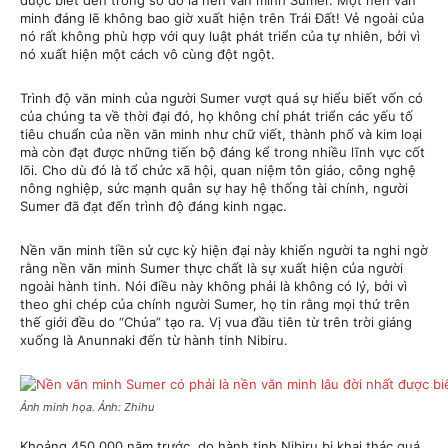
được biết đến trong số đó là nền văn minh Sumer. Một nền văn
minh đáng lẽ không bao giờ xuất hiện trên Trái Đất! Vẻ ngoài của
nó rất không phù hợp với quy luật phát triển của tự nhiên, bởi vì
nó xuất hiện một cách vô cùng đột ngột.
Trình độ văn minh của người Sumer vượt quá sự hiểu biết vốn có
của chúng ta về thời đại đó, họ không chỉ phát triển các yếu tố
tiêu chuẩn của nền văn minh như chữ viết, thành phố và kim loại
mà còn đạt được những tiến bộ đáng kể trong nhiều lĩnh vực cốt
lõi. Cho dù đó là tổ chức xã hội, quan niệm tôn giáo, công nghệ
nông nghiệp, sức mạnh quân sự hay hệ thống tài chính, người
Sumer đã đạt đến trình độ đáng kinh ngạc.
Nền văn minh tiền sử cực kỳ hiện đại này khiến người ta nghi ngờ
rằng nền văn minh Sumer thực chất là sự xuất hiện của người
ngoài hành tinh. Nói điều này không phải là không có lý, bởi vì
theo ghi chép của chính người Sumer, họ tin rằng mọi thứ trên
thế giới đều do “Chúa” tạo ra. Vị vua đầu tiên từ trên trời giáng
xuống là Anunnaki đến từ hành tinh Nibiru.
Ảnh minh họa. Ảnh: Zhihu
Khoảng 450.000 năm trước, do hành tinh Nibiru bị khai thác quá