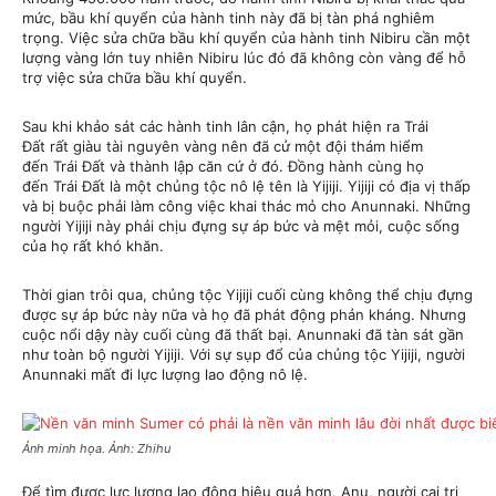
mức, bầu khí quyển của hành tinh này đã bị tàn phá nghiêm
trọng. Việc sửa chữa bầu khí quyển của hành tinh Nibiru cần một
lượng vàng lớn tuy nhiên Nibiru lúc đó đã không còn vàng để hỗ
trợ việc sửa chữa bầu khí quyển.
Sau khi khảo sát các hành tinh lân cận, họ phát hiện ra Trái
Đất rất giàu tài nguyên vàng nên đã cử một đội thám hiểm
đến Trái Đất và thành lập căn cứ ở đó. Đồng hành cùng họ
đến Trái Đất là một chủng tộc nô lệ tên là Yijiji. Yijiji có địa vị thấp
và bị buộc phải làm công việc khai thác mỏ cho Anunnaki. Những
người Yijiji này phải chịu đựng sự áp bức và mệt mỏi, cuộc sống
của họ rất khó khăn.
Thời gian trôi qua, chủng tộc Yijiji cuối cùng không thể chịu đựng
được sự áp bức này nữa và họ đã phát động phản kháng. Nhưng
cuộc nổi dậy này cuối cùng đã thất bại. Anunnaki đã tàn sát gần
như toàn bộ người Yijiji. Với sự sụp đổ của chủng tộc Yijiji, người
Anunnaki mất đi lực lượng lao động nô lệ.
Ảnh minh họa. Ảnh: Zhihu
Để tìm được lực lượng lao động hiệu quả hơn, Anu, người cai trị