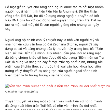
Có một giả thuyết cho rằng con người được tạo ra bởi một nhóm
người ngoài hành tinh tiên tiến tên là Anunnaki. Để thu thập
vàng trên Trái Đất, họ đã sử dụng công nghệ di truyền để kết
hợp DNA của họ với các động vật nguyên thủy trên Trái Đất và
tạo ra một loài mới, đó là con người, giống như chúng ta ngày
nay.
Người ủng hộ chính cho lý thuyết này là nhà văn người Mỹ và
nhà nghiên cứu văn hóa cổ đại Zecharia Sitchin, người đã xây
dựng cơ sở và bằng chứng của lý thuyết này trong loạt bài “Biên
niên sử Trái Đất” của mình. Tuy nhiên, cần phải nói rõ rằng mặc
dù bằng chứng khảo cổ học được đề cập trong “Biên niên sử Trái
Đất” là đúng và đáng tin cậy ở một mức độ nhất định, nhưng tác
phẩm của Sitchin thực sự thuộc thể loại văn học khoa học viễn
tưởng và lý thuyết về sự sáng tạo của người ngoài hành tinh
hoàn toàn là trí tưởng tượng của riêng ông.
Ảnh minh họa. Ảnh: Zhihu
Truyền thuyết kể rằng một số nền văn minh tiền sử hùng mạnh
đã từng xuất hiện trên Trái Đất và nền văn minh lâu đời nhất